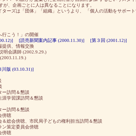
ますが、企画ごとに人は異なることになります。
ターズは「団体」「組織」というより、 「個人の活動をサポート
へ行こう！」の開催
0.12)]
[読売新聞案内記事 (2000.11.30)]
[第３回 (2001.12)]
報提供、情報交換
 (2002.9.29.)
.11.19.)
版 (03.10.31)]
談
談
ンター訪問＆懇談
、生涯学習課訪問＆懇談
ンター訪問＆懇談
会傍聴
二部会＆総会傍聴、市民局子どもの権利担当訪問＆懇談
プラン策定委員会傍聴
会傍聴