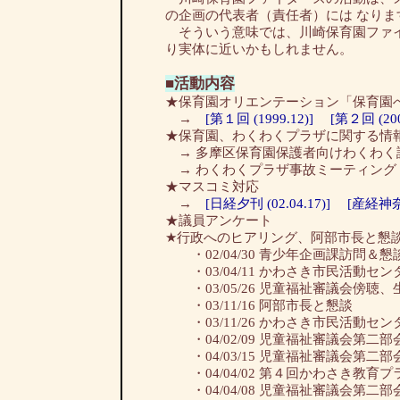
の企画の代表者（責任者）には なり
そういう意味では、川崎保育園ファイ
り実体に近いかもしれません。
■活動内容
★保育園オリエンテーション「保育園
→
[第１回 (1999.12)]
[第２回 (200
★保育園、わくわくプラザに関する情
→ 多摩区保育園保護者向けわくわく説明会講師
→ わくわくプラザ事故ミーティング (2003
★マスコミ対応
→
[日経夕刊 (02.04.17)]
[産経神奈川
★議員アンケート
★行政へのヒアリング、阿部市長と懇
・02/04/30 青少年企画課訪問＆懇
・03/04/11 かわさき市民活動セ
・03/05/26 児童福祉審議会傍聴
・03/11/16 阿部市長と懇談
・03/11/26 かわさき市民活動セ
・04/02/09 児童福祉審議会第二部
・04/03/15 児童福祉審議会第
・04/04/02 第４回かわさき教育
・04/04/08 児童福祉審議会第二部