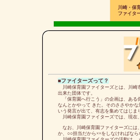
川崎・保
ファイタ
o
■ファイターズって？
川崎保育園ファイターズとは、川崎市
出来た団体です。
「保育園へ行こう」の企画は、ある保
なんとかやって きた。そのささやか
いう発言が出て、有志を集めてはじま
川崎保育園ファイターズでは、現在、
なお、川崎保育園ファイターズには、
か、○○担当だから××をしなければな
川崎保育園ファイターズの活動は、メ