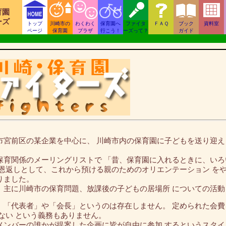
育園
ーズ
トップ
川崎市の
わくわく
保育園へ
ファイタ
ＦＡＱ
ブック
資料室
ページ
保育園
プラザ
行こう！
ーズって？
ガイド
宮前区の某企業を中心に、 川崎市内の保育園に子どもを送り迎え
育関係のメーリングリストで 「昔、保育園に入れるときに、いろ
な恩返しとして、これから預ける親のためのオリエンテーション を
りました。
主に川崎市の保育問題、放課後の子どもの居場所 についての活動
「代表者」や「会長」というのは存在しません。 定められた会費
らない という義務もありません。
ンバーの誰かが提案した企画に皆が自由に参加 するというスタイ