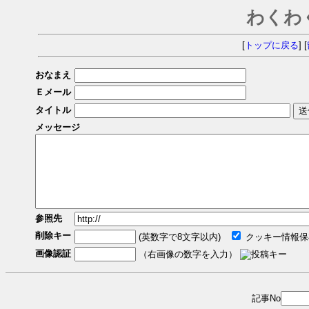
わくわ
[
トップに戻る
] [
おなまえ
Ｅメール
タイトル
メッセージ
参照先
削除キー
(英数字で8文字以内)
クッキー情報保
画像認証
（右画像の数字を入力）
記事No